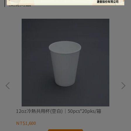
相關商品
12oz冷熱共用杯(空白)｜50pcs*20pks/箱
16
NT$1,600
NT