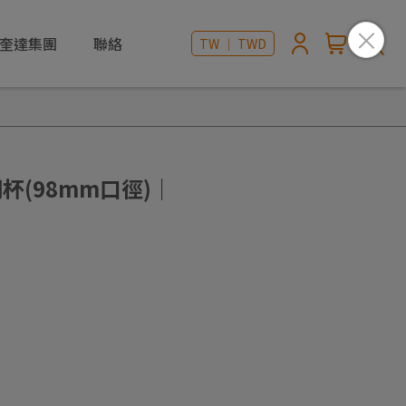
奎達集團
聯絡
TW ｜ TWD
明杯(98mm口徑)｜