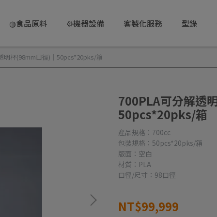
◍食品原料
⚙️機器設備
客製化服務
型錄
明杯(98mm口徑)｜50pcs*20pks/箱
700PLA可分解透
50pcs*20pks/箱
產品規格：700cc
包裝規格：50pcs*20pks/箱
版面：空白
材質：PLA
口徑/尺寸：98口徑
NT$99,999