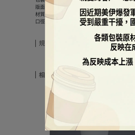
版面：空白
材質：PLA
口徑/尺寸：98口徑
規格說明
相關商品