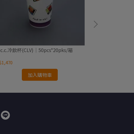
0c.c.冷飲杯(CLV)｜50pcs*20pks/箱
660c.c.冷飲杯(C
1,470
NT$1,550
加入購物車