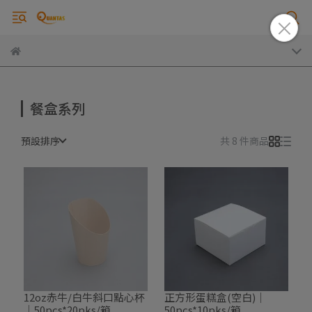
餐盒系列
預設排序
共 8 件商品
12oz赤牛/白牛斜口點心杯
正方形蛋糕盒(空白)｜
｜50pcs*20pks/箱
50pcs*10pks/箱