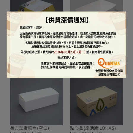
美味漢堡盒｜
船型盤(空白)｜
125pcs*4pks/箱
50pcs*8pks/箱
NT$2,020
NT$800
加入購物車
加入購物車
長方型蛋糕盒(空白)｜
點心盒(樂活版 LOHAS)｜