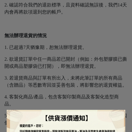
2. 確認符合我們的退款標準，且資料確認無誤後，我們14天
內會再將款項退到您的帳戶。
無法辦理退貨的情況
1. 已超過7天猶豫期，恕無法辦理退貨。
2. 欲退貨訂單中任一商品若已開封（例如：外包塑膠膜已撕
開或商品塑膠袋已打開），即無法辦理退貨。
3. 若退貨商品與訂單有所出入，未將此筆訂單的所有商品
（含贈品）等悉數寄回並妥善包裝，將影響您的退貨權益。
4. 客製化商品/產品，包含客製印製商品及客製化造型商
品。
5. 有效期之食品原料，除食品本身有品質疑慮外，故無法因
個人口味、喜好等...原因辦理退貨。