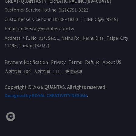
GREAT-QUANTAS INTERNATIONAL INC.(89460478)
Customer Service Hotline: (02) 8751-3322
Customer service hour: 10:00～18:00 ｜ LINE：@yif9919j
Email: anderson@quantas.com.tw
Address: 4 F., No. 314, Sec. 1, Neihu Rd., Neihu Dist., Taipei City
11493, Taiwan (R.O.C.)
Payment Notification
Privacy
Terms
Refund
About US
人才招募-104
人才招募-1111
媒體報導
Copyright © 2026 QUANTAS. All rights reserved.
Designed by ROYAL CREATIVITY DESIGN
.