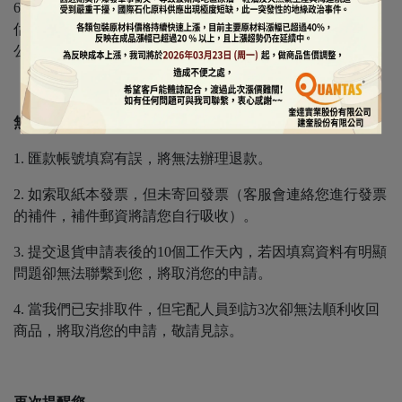
6. 線上購買之機器設備(購買前應先詢問本公司客服，並評
估安裝可行性)，除設備使用異常之情形外，故無法因個人/
公司使用方式及政策...等原因辦理退貨。
無法辦理退款的情況
1. 匯款帳號填寫有誤，將無法辦理退款。
2. 如索取紙本發票，但未寄回發票（客服會連絡您進行發票
的補件，補件郵資將請您自行吸收）。
3. 提交退貨申請表後的10個工作天內，若因填寫資料有明顯
問題卻無法聯繫到您，將取消您的申請。
4. 當我們已安排取件，但宅配人員到訪3次卻無法順利收回
商品，將取消您的申請，敬請見諒。